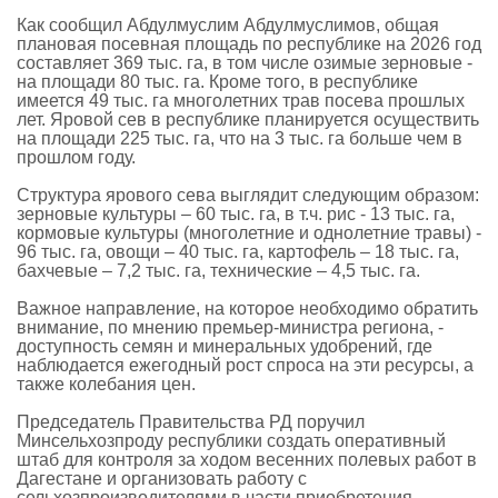
Как сообщил Абдулмуслим Абдулмуслимов, общая
плановая посевная площадь по республике на 2026 год
составляет 369 тыс. га, в том числе озимые зерновые -
на площади 80 тыс. га. Кроме того, в республике
имеется 49 тыс. га многолетних трав посева прошлых
лет. Яровой сев в республике планируется осуществить
на площади 225 тыс. га, что на 3 тыс. га больше чем в
прошлом году.
Структура ярового сева выглядит следующим образом:
зерновые культуры – 60 тыс. га, в т.ч. рис - 13 тыс. га,
кормовые культуры (многолетние и однолетние травы) -
96 тыс. га, овощи – 40 тыс. га, картофель – 18 тыс. га,
бахчевые – 7,2 тыс. га, технические – 4,5 тыс. га.
Важное направление, на которое необходимо обратить
внимание, по мнению премьер-министра региона, -
доступность семян и минеральных удобрений, где
наблюдается ежегодный рост спроса на эти ресурсы, а
также колебания цен.
Председатель Правительства РД поручил
Минсельхозпроду республики создать оперативный
штаб для контроля за ходом весенних полевых работ в
Дагестане и организовать работу с
сельхозпроизводителями в части приобретения