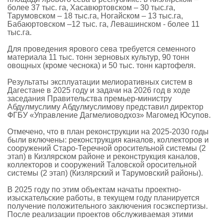
более 37 тыс. га, Хасавюртовском – 30 тыс.га,
Тарумовском – 18 тыс.га, Ногайском – 13 тыс.га,
Бабаюртовском –12 тыс. га, Левашинском - более 11
тыс.га.
Для проведения ярового сева требуется семенного
материала 11 тыс. тонн зерновых культур, 90 тонн
овощных (кроме чеснока) и 50 тыс. тонн картофеля.
Результаты эксплуатации мелиоративных систем в
Дагестане в 2025 году и задачи на 2026 год в ходе
заседания Правительства премьер-министру
Абдулмуслиму Абдулмуслимову представил директор
ФГБУ «Управление Дагмелиоводхоз» Магомед Юсупов.
Отмечено, что в план реконструкции на 2025-2030 годы
были включены: реконструкция каналов, коллекторов и
сооружений Старо-Теречной оросительной системы (2
этап) в Кизлярском районе и реконструкция каналов,
коллекторов и сооружений Таловской оросительной
системы (2 этап) (Кизлярский и Тарумовский районы).
В 2025 году по этим объектам начаты проектно-
изыскательские работы, в текущем году планируется
получение положительного заключения госэкспертизы.
После реализации проектов обслуживаемая этими