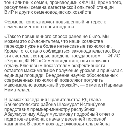
тонн элитных семян, производимых ФАНЦ. Кроме того,
раскуплены семена дагестанской опытной станции
ВИР и других семеноводческих хозяйств.
Фермеры констатируют повышенный интерес к
семенам местного производства.
«Такого повышенного спроса ранее не было. Мы
можем это объяснить тем, что наши хозяйства
переходят уже на более интенсивные технологии.
Кроме того, стало соблюдаться законодательство. Все
эти системы, которые введены государством — ФГИС
«Зерно», ФГИС «Семеноводство», они получают
отдачу. Ключевым показателем эффективности
остается максимальное получение урожая и прибыли с
единицы площади. Внедрение научно обоснованных
современных технологий позволяют получить
максимально возможный урожай», — отметил Нариман
Ниматулаев.
В рамках заседания Правительства РД глава
Бабаюртовского района Шахмурат Истанбулов
представил премьер-министру республики
Абдулмуслиму Абдулмуслимову подробный отчет о
подготовке района к началу весенней посевной
кампании. В своем докладе руководитель района