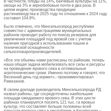
В частности, плоды на 14%, бахчевые культуры на 11%,
овощи на 3% и зернобобовые почти в два раза. В
целом индекс производства продукции
растениеводства в 2025 году по отношению к 2024 году
составил 104,9%.
Было отмечено, что Минсельхозпрод республики
совместно с администрациями муниципальных
районов проводит работу по поиску резервов для
увеличения площадей под яровой сев с учетом
наличия пригодной к использованию пашни и
технической оснащённости
сельхозтоваропроизводителей.
«Все эти объемы нами расписаны по районам, теперь
наша общая задача мобилизовать все силы и ресурсы
на проведение ярового сева в оптимальные
агротехнические сроки. Именно поэтому и говорят, что
Весенний день год кормит»,- прокомментировал
Рамазанов.
В своем докладе руководитель Минсельхозпрода РД
назвал районы, где сосредоточены наибольшие
площади ожидаемого ярового сева. В этих шести
районах планируется посеять 121 тыс. га яровых
культур, что составляет больше половины всей
площади ярового сева в республике: в Кизлярском –