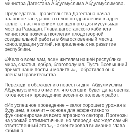
министра Дагестана Абдулмуслима Абдулмуслимова.
Председатель Правительства Дагестана начал
плановое заседание со слов поздравления в адрес
коллег с наступлением священного для мусульман
месяца Рамадан. Глава дагестанского кабинета
министров пожелал коллегам плодотворной
созидательной работы в благословенный месяц,
консолидации усилий, направленных на развитие
республики.
«Желаю всем вам, всем жителям нашей республики
мира, счастья, добра, благополучия. Пусть Всевышний
примет наши посты и молитвы», - обратился он к
членам Правительства.
Переходя к обсуждению повестки дня, Абдулмуслим
Абдулмуслимов отметил, что сегодня будет дана оценка
готовности к проведению весенних полевых работ.
«Их успешное проведение – залог хорошего урожая в
будущем, а значит – основа для эффективного
функционирования всего аграрного сектора. Прогнозы
на урожай оптимистичные, но впереди нас ждет самый
ответственный этап», - акцентировал внимание глава
кабмина.