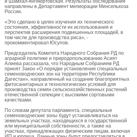
и Шамхал-янгиюртовская. Результаты обследования
направлены в Департамент мелиорации Минсельхоза
России.
«Это сделано в целях изучения их технического
состояния, эффективности их использования и
перспектив расширения подвешенных площадей, в
том числе для производства риса», -
прокомментировал Юсупов.
Председатель Комитета Народного Собрания РД по
аграрной политике и природопользованию Асият
Алиева рассказала, что Народным Собранием РД
принят Закон «О порядке установления специальных
семеноводческих зон на территории Республики
Дагестан», направленный на создание благоприятных
фитосанитарных и технологических условий для
производства семян сельскохозяйственных растений
отечественной селекции с высокими сортовыми
качествами.
По словам депутата парламента, специальные
семеноводческие зоны будут устанавливаться на
земельных участках, находящихся в государственной
или муниципальной собственности, а также на
участках, принадлежащих физическим лицам, включая
ИП и юрлица. Данные зоны будут предоставляться в