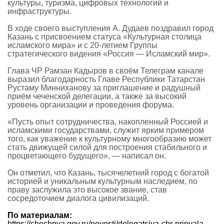
культуры, туризма, цифровых технологий и
инфраструктуры.
В ходе своего выступления А. Дудаев поздравил город
Казань с присвоением статуса «Культурная столица
исламского мира» и с 20-летием Группы
стратегического видения «Россия — Исламский мир».
Глава ЧР Рамзан Кадыров в своём Телеграм канале
выразил благодарность Главе Республики Татарстан
Рустаму Минниханову за приглашение и радушный
приём чеченской делегации, а также за высокий
уровень организации и проведения форума.
«Пусть опыт сотрудничества, накопленный Россией и
исламскими государствами, служит ярким примером
того, как уважение к культурному многообразию может
стать движущей силой для построения стабильного и
процветающего будущего», — написал он.
Он отметил, что Казань, тысячелетний город с богатой
историей и уникальным культурным наследием, по
праву заслужила это высокое звание, став
сосредоточием диалога цивилизаций.
По материалам:
https://chechnya.gov.ru/novosti/delegatsiya-chr-prinyala-