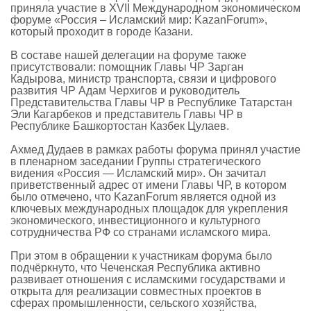
приняла участие в XVII Международном экономическом
форуме «Россия – Исламский мир: KazanForum»,
который проходит в городе Казани.
В составе нашей делегации на форуме также
присутствовали: помощник Главы ЧР Зарган
Кадырова, министр транспорта, связи и цифрового
развития ЧР Адам Черхигов и руководитель
Представительства Главы ЧР в Республике Татарстан
Эли Кагарбеков и представитель Главы ЧР в
Республике Башкортостан Казбек Цулаев.
Ахмед Дудаев в рамках работы форума принял участие
в пленарном заседании Группы стратегического
видения «Россия — Исламский мир». Он зачитал
приветственный адрес от имени Главы ЧР, в котором
было отмечено, что KazanForum является одной из
ключевых международных площадок для укрепления
экономического, инвестиционного и культурного
сотрудничества РФ со странами исламского мира.
При этом в обращении к участникам форума было
подчёркнуто, что Чеченская Республика активно
развивает отношения с исламскими государствами и
открыта для реализации совместных проектов в
сферах промышленности, сельского хозяйства,