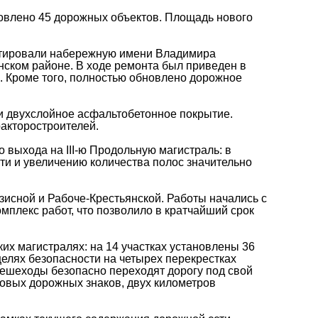
новлено 45 дорожных объектов. Площадь нового
онтировали набережную имени Владимира
нском районе. В ходе ремонта был приведен в
. Кроме того, полностью обновлено дорожное
ли двухслойное асфальтобетонное покрытие.
ракторостроителей.
выхода на III-ю Продольную магистраль: в
и и увеличению количества полос значительно
зисной и Рабоче-Крестьянской. Работы начались с
мплекс работ, что позволило в кратчайший срок
их магистралях: на 14 участках установлены 36
елях безопасности на четырех перекрестках
ешеходы безопасно переходят дорогу под свой
новых дорожных знаков, двух километров