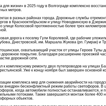
а для жизни» в 2025 году в Волгограде комплексно восста
тных метров.
ъектах в разных районах города. Дорожные службы отрем
ургов в Краснооктябрьском и улицу Новодвинскую в Дзержи
по улице Колосовой протяженностью более трех километров
ной.
овая дорога к поселку Гули Королевой, где рабочие уложи
бова, Днестровской, им. Маршала Жукова (рп. Гумрак) и Т
ошинская, охватывающий участок от улицы Героев Тулы до 
 дорожное покрытие. Благодаря расширению проезжей част
астке дорожной сети.
л к комплексному ремонту двух путепроводов на улицах Ба
рестьянской. Уже к концу ноября был завершен основной ко
зации комплекса мер для снижения аварийности на городск
ках внедрен бесконфликтный режим работы светофоров. В ц
форов, когда автомобили полностью останавливаются, и п
бильными потоками. Также завершается монтаж более 400 
офорных объектов.