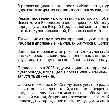
В рамках национального проекта «Инфраструктур
дорожного покрытия составила 280 тысяч квадра
​Ремонт проведен на ключевых магистралях и об
Высоцкого в Кировском районе, проспект Металл
порядок участок Второй Продольной магистрали 
покрытие улиц Лимоновой, Рославльской и Песча
Также в этом году отремонтирована двухкилометр
Работы выполнены и на улицах Бахтурова, Сологу
Завершен и первый этап реконструкции улицы Лат
рамках проекта специалисты полностью заменили
улучшилась пропускная способность на данном уч
Параллельно в 2025 году муниципалитет приступи
путепровода, входящего в состав улицы Рабоче-К
запустить движение.
Особое внимание в 2025 году было уделено реали
искусственных неровностей, на шести перекрест
введены специальные «тихие» фазы работы свето
зелёный сигнал, без риска пересечения с автомо
пешеходных ограждений и реконструкция 14 свет