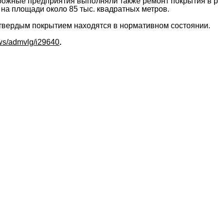
ожные предприятия выполняли также ремонт покрытия в р
а площади около 85 тыс. квадратных метров.
 твердым покрытием находятся в нормативном состоянии.
ews/admvlg/i29640
.