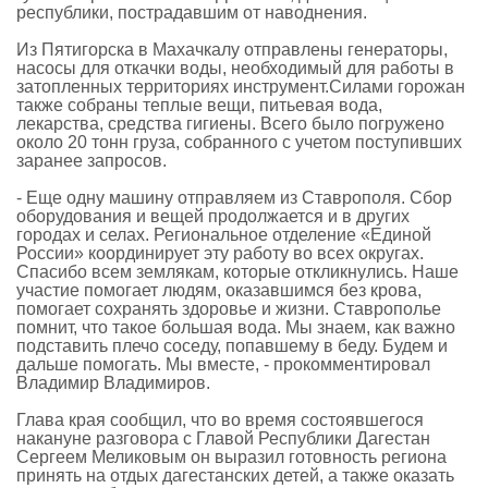
республики, пострадавшим от наводнения.
Из Пятигорска в Махачкалу отправлены генераторы,
насосы для откачки воды, необходимый для работы в
затопленных территориях инструмент.Силами горожан
также собраны теплые вещи, питьевая вода,
лекарства, средства гигиены. Всего было погружено
около 20 тонн груза, собранного с учетом поступивших
заранее запросов.
- Еще одну машину отправляем из Ставрополя. Сбор
оборудования и вещей продолжается и в других
городах и селах. Региональное отделение «Единой
России» координирует эту работу во всех округах.
Спасибо всем землякам, которые откликнулись. Наше
участие помогает людям, оказавшимся без крова,
помогает сохранять здоровье и жизни. Ставрополье
помнит, что такое большая вода. Мы знаем, как важно
подставить плечо соседу, попавшему в беду. Будем и
дальше помогать. Мы вместе, - прокомментировал
Владимир Владимиров.
Глава края сообщил, что во время состоявшегося
накануне разговора с Главой Республики Дагестан
Сергеем Меликовым он выразил готовность региона
принять на отдых дагестанских детей, а также оказать