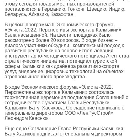
этому сегодня товары местных производителей
поставляются в Германию, Гонконг, Швецию, Индию,
Беларусь, Абхазию, Казахстан.
В целом, программа III Экономического форума
«Элиста-2022. Перспективы экспорта в Калмыкии»
была насыщенной. На шести площадках было
рассмотрено более 20 вопросов. В ходе бизнес –
диалога участники обсудили комплексный подход к
развитию республики на основе использования
инструментарно-методического потенциала Агентства
стратегических инициатив, потенциал туристской
сферы Калмыкии как драйвера развития экспорта
услуг, внедрение цифровых технологий на объектах
агропромышленного производства.
В ходе Экономического форума «Элиста -2022.
Перспективы экспорта в Калмыкии» состоялась
торжественная церемония подписания Соглашений о
сотрудничестве с участием Главы Республики
Калмыкия Бату Хасикова. Соглашение подписано с
генеральным директором ООО «ЛенРусСтрой»
Леонидом Кваснюк.
Еще одно Соглашение Глава Республики Калмыкия
Бату Хасиков подписал с генеральным директором