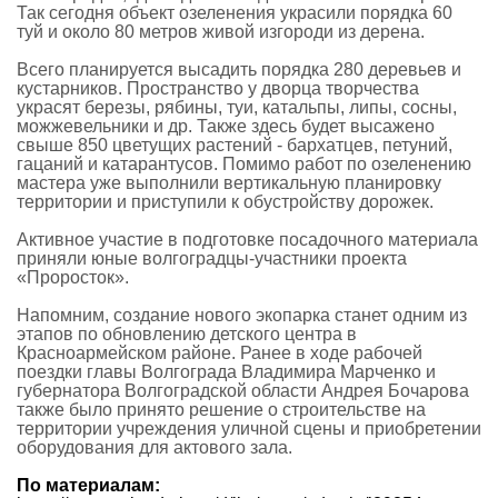
Так сегодня объект озеленения украсили порядка 60
туй и около 80 метров живой изгороди из дерена.
Всего планируется высадить порядка 280 деревьев и
кустарников. Пространство у дворца творчества
украсят березы, рябины, туи, катальпы, липы, сосны,
можжевельники и др. Также здесь будет высажено
свыше 850 цветущих растений - бархатцев, петуний,
гацаний и катарантусов. Помимо работ по озеленению
мастера уже выполнили вертикальную планировку
территории и приступили к обустройству дорожек.
Активное участие в подготовке посадочного материала
приняли юные волгоградцы-участники проекта
«Проросток».
Напомним, создание нового экопарка станет одним из
этапов по обновлению детского центра в
Красноармейском районе. Ранее в ходе рабочей
поездки главы Волгограда Владимира Марченко и
губернатора Волгоградской области Андрея Бочарова
также было принято решение о строительстве на
территории учреждения уличной сцены и приобретении
оборудования для актового зала.
По материалам: