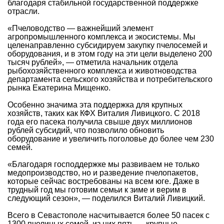
благодаря стабильной государственной поддержке
отрасли.
«Пчеловодство — важнейший элемент
агропромышленного комплекса и экосистемы. Мы
целенаправленно субсидируем закупку пчелосемей и
оборудования, и в этом году на эти цели выделено 200
тысяч рублей», — отметила начальник отдела
рыбохозяйственного комплекса и животноводства
департамента сельского хозяйства и потребительского
рынка Екатерина Мищенко.
Особенно значима эта поддержка для крупных
хозяйств, таких как КФХ Виталия Ливицкого. С 2018
года его пасека получила свыше двух миллионов
рублей субсидий, что позволило обновить
оборудование и увеличить поголовье до более чем 230
семей.
«Благодаря господдержке мы развиваем не только
медопроизводство, но и разведение пчелопакетов,
которые сейчас востребованы на всем юге. Даже в
трудный год мы готовим семьи к зиме и верим в
следующий сезон», — поделился Виталий Ливицкий.
Всего в Севастополе насчитывается более 50 пасек с
1300 пчелиных семей, из них пять — крупные