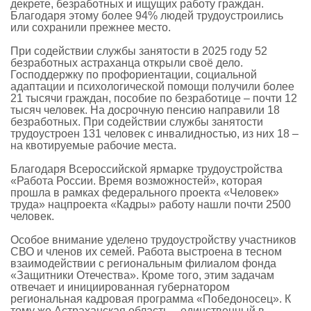
декрете, безработных и ищущих работу граждан.
Благодаря этому более 94% людей трудоустроились
или сохранили прежнее место.
При содействии службы занятости в 2025 году 52
безработных астраханца открыли своё дело.
Господдержку по профориентации, социальной
адаптации и психологической помощи получили более
21 тысячи граждан, пособие по безработице – почти 12
тысяч человек. На досрочную пенсию направили 18
безработных. При содействии службы занятости
трудоустроен 131 человек с инвалидностью, из них 18 –
на квотируемые рабочие места.
Благодаря Всероссийской ярмарке трудоустройства
«Работа России. Время возможностей», которая
прошла в рамках федерального проекта «Человек»
труда» нацпроекта «Кадры» работу нашли почти 2500
человек.
Особое внимание уделено трудоустройству участников
СВО и членов их семей. Работа выстроена в тесном
взаимодействии с региональным филиалом фонда
«Защитники Отечества». Кроме того, этим задачам
отвечает и инициированная губернатором
региональная кадровая программа «Победоносец». К
тому же Астраханская область – единственный в