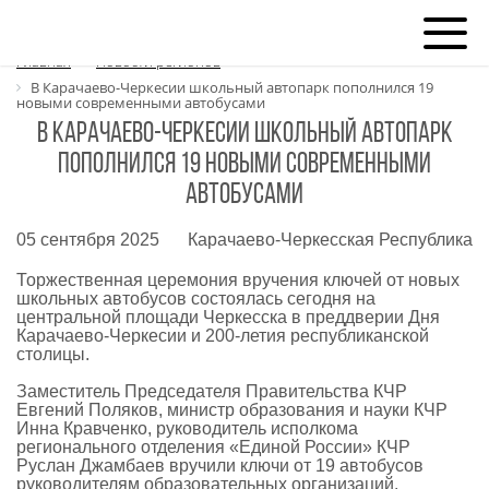
Главная
Новости регионов
В Карачаево-Черкесии школьный автопарк пополнился 19
новыми современными автобусами
В Карачаево-Черкесии школьный автопарк
пополнился 19 новыми современными
автобусами
05 сентября 2025
Карачаево-Черкесская Республика
Торжественная церемония вручения ключей от новых
школьных автобусов состоялась сегодня на
центральной площади Черкесска в преддверии Дня
Карачаево-Черкесии и 200-летия республиканской
столицы.
Заместитель Председателя Правительства КЧР
Евгений Поляков, министр образования и науки КЧР
Инна Кравченко, руководитель исполкома
регионального отделения «Единой России» КЧР
Руслан Джамбаев вручили ключи от 19 автобусов
руководителям образовательных организаций.