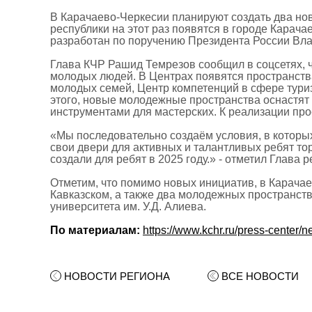
В Карачаево-Черкесии планируют создать два но
республики на этот раз появятся в городе Карач
разработан по поручению Президента России Вл
Глава КЧР Рашид Темрезов сообщил в соцсетях, 
молодых людей. В Центрах появятся пространств
молодых семей, Центр компетенций в сфере туриз
этого, новые молодежные пространства оснастят
инструментами для мастерских. К реализации пр
«Мы последовательно создаём условия, в которых
свои двери для активных и талантливых ребят то
создали для ребят в 2025 году.» - отметил Глава р
Отметим, что помимо новых инициатив, в Карача
Кавказском, а также два молодежных пространств
университета им. У.Д. Алиева.
По материалам:
https://www.kchr.ru/press-center/
НОВОСТИ РЕГИОНА
ВСЕ НОВОСТИ