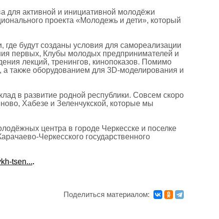
ва для активной и инициативной молодёжи
ционального проекта «Молодежь и дети», который
, где будут созданы условия для самореализации
ния первых, Клубы молодых предпринимателей и
дения лекций, тренингов, кинопоказов. Помимо
, а также оборудованием для 3D-моделирования и
клад в развитие родной республики. Совсем скоро
ново, Хабезе и Зеленчукcкой, которые мы
лодёжных центра в городе Черкесске и поселке
Карачаево-Черкесского государственного
h-tsen...
.
Поделиться материалом: