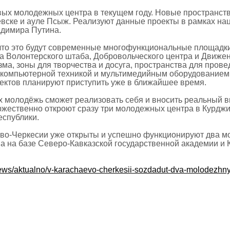
вых молодежных центра в текущем году. Новые пространст
аевске и ауле Псыж. Реализуют данные проекты в рамках на
адимира Путина.
что это будут современные многофункциональные площадки
а Волонтерского штаба, Добровольческого центра и Движе
ма, зоны для творчества и досуга, пространства для прове
 компьютерной техникой и мультимедийным оборудованием
оектов планируют приступить уже в ближайшее время.
 молодёжь сможет реализовать себя и вносить реальный в
ржественно откроют сразу три молодежных центра в Курджи
еспублики.
ево-Черкесии уже открыты и успешно функционируют два мо
а на базе Северо-Кавказской государственной академии и 
news/aktualno/v-karachaevo-cherkesii-sozdadut-dva-molodezhnyk