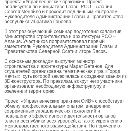
проекта «Управленческие практики». Проект
реализуется по инициативе Главы РСО – Алания
Сергея Меняйло и проходит под личным контролем
Руководителя Администрации Главы и Правительства
республики Ибрагима Гобеева.
В этот раз обучающий семинар подготовил коллектив
Министерства строительства и архитектуры РСО –
Алания. Участников поприветствовал первый
заместитель Руководителя Администрации Главы и
Правительства Северной Осетии Игорь Бясов.
С основным докладом выступил министр
строительства и архитектуры Марат Бетанов. Для
слушателей организована тематическая игра «Город
мечты», суть которой заключалась в создании здания из
3D-конструктора. По правилам, вокруг него участники
организовали необходимую инфраструктуру и
озеленили территорию.
Проект «Управленческие практики ОИВ» способствует
обмену профессиональным опытом, внедрению
современных управленческих технологий и
повышению эффективности деятельности органов
власти республики всех уровней, а также укреплению
межведомственного взаимодействия. По поручению
Сергея Меняйло в семинарах также принимают