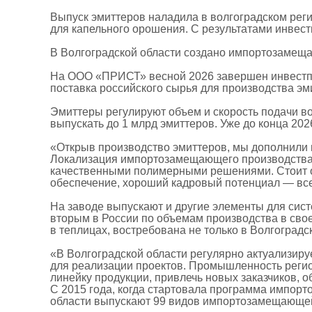
Выпуск эмиттеров наладила в волгоградском ре
для капельного орошения. С результатами инвес
В Волгоградской области создано импортозамещ
На ООО «ПРИСТ» весной 2026 завершен инвестпр
поставка российского сырья для производства э
Эмиттеры регулируют объем и скорость подачи во
выпускать до 1 млрд эмиттеров. Уже до конца 202
«Открыв производство эмиттеров, мы дополнили 
Локализация импортозамещающего производства в
качественными полимерными решениями. Стоит от
обеспечение, хороший кадровый потенциал — вс
На заводе выпускают и другие элементы для сист
вторым в России по объемам производства в свое
в теплицах, востребована не только в Волгоградс
«В Волгоградской области регулярно актуализир
для реализации проектов. Промышленность регио
линейку продукции, привлечь новых заказчиков,
С 2015 года, когда стартовала программа импорто
области выпускают 99 видов импортозамещающей 