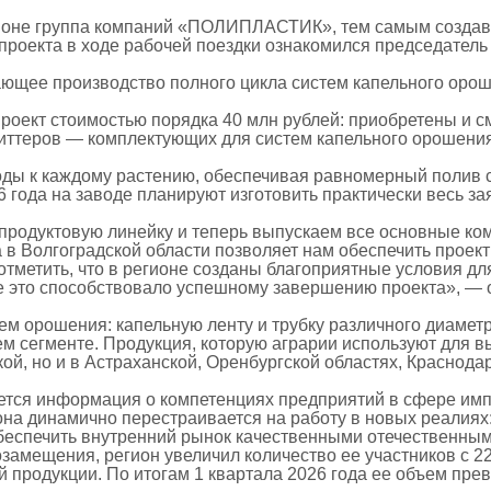
гионе группа компаний «ПОЛИПЛАСТИК», тем самым создав 
тпроекта в ходе рабочей поездки ознакомился председател
ающее производство полного цикла систем капельного оро
оект стоимостью порядка 40 млн рублей: приобретены и 
миттеров — комплектующих для систем капельного орошения
ды к каждому растению, обеспечивая равномерный полив с
6 года на заводе планируют изготовить практически весь з
продуктовую линейку и теперь выпускаем все основные ко
 Волгоградской области позволяет нам обеспечить проек
метить, что в регионе созданы благоприятные условия для
е это способствовало успешному завершению проекта», —
ем орошения: капельную ленту и трубку различного диамет
м сегменте. Продукция, которую аграрии используют для вы
кой, но и в Астраханской, Оренбургской областях, Краснода
уется информация о компетенциях предприятий в сфере им
на динамично перестраивается на работу в новых реалиях
 обеспечить внутренний рынок качественными отечественн
замещения, регион увеличил количество ее участников с 22
продукции. По итогам 1 квартала 2026 года ее объем прев