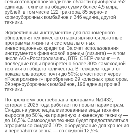
сельхозтоваропроизводители области приобрели 552
единицы техники на общую сумму более 4,5 млрд
рублей, в том числе 122 трактора, 85 зерно- и
кормоуборочных комбайнов и 346 единиц другой
техники.
Эффективным инструментом для планомерного
обновления технического парка являются льготные
программы лизинга и система льготных
инвестиционных кредитов. За счет использования
инструментов финансовой аренды (лизинга) — в том
числе АО «Росагролизинг», ВТБ, СБЕР-лизинг — в
последние годы приобретено более 30% самоходной
техники от общего количества. В текущем году этот
показатель возрос почти до 50%: в частности через
«Росагролизинг» приобретено 29 колесных тракторов,
29 зерноуборочных комбайнов, 196 единиц прочей
техники.
По-прежнему востребована программа №1432,
которая с 2025 года работает по новым параметрам.
Скидка на узкоспециализированные виды техники
выросла до 50%, на прицепную и навесную технику —
до 16,5%. Самоходная техника будет предоставляться
аграриям со скидкой 10%, оборудование для хранения
и переработки зерна — со скидкой 12,5%.